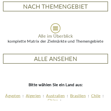
NACH THEMENGEBIET
Alle im Überblick
komplette Matrix der Zielmärkte und Themengebiete
ALLE ANSEHEN
Bitte wählen Sie ein Land aus:
Ägypten
:
Algerien
:
Australien
:
Brasilien
:
Chile
:
China
:
Europäischer Wirtschaftsraum (EU + Island,
Liechtenstein, Norwegen)