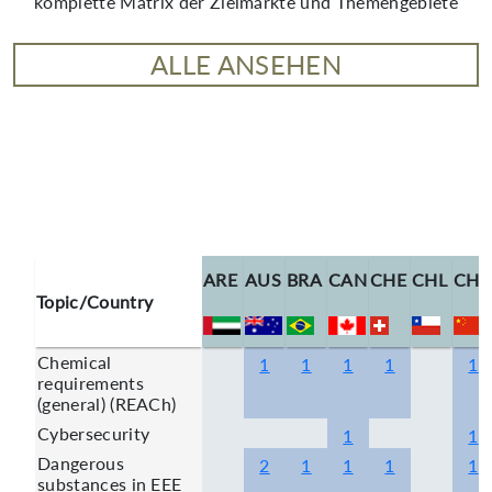
komplette Matrix der Zielmärkte und Themengebiete
ALLE ANSEHEN
ARE
AUS
BRA
CAN
CHE
CHL
CH
Topic/Country
Chemical
1
1
1
1
1
requirements
(general) (REACh)
Cybersecurity
1
1
Dangerous
2
1
1
1
1
substances in EEE