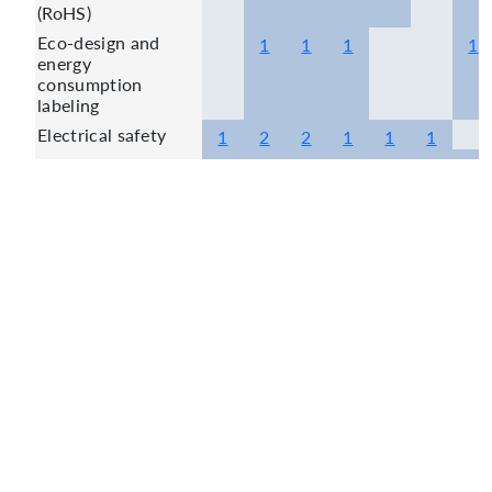
(RoHS)
Eco-design and
1
1
1
1
energy
consumption
labeling
Electrical safety
1
2
2
1
1
1
Electromagnetic
1
1
2
1
2
1
1
Compatibility
(EMC) - Devices
Explosion
1
1
1
1
1
protection
Fluid systems and
1
1
1
1
1
components
Food contact
1
3
2
1
2
materials
In Vitro Diagnostic
1
1
1
1
(IVD)
Laser general
1
1
1
requirements
Machine safety and
1
2
1
2
1
3