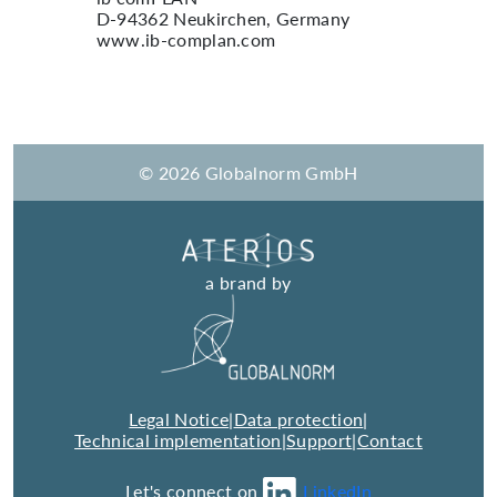
D-94362 Neukirchen, Germany
www.ib-complan.com
© 2026 Globalnorm GmbH
a brand by
Legal Notice
|
Data protection
|
Technical implementation
|
Support
|
Contact
Let's connect on
LinkedIn